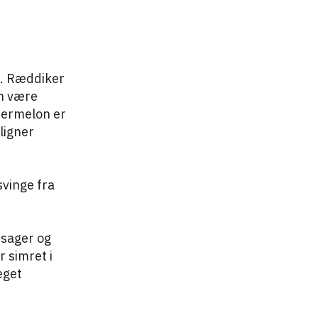
n. Ræddiker
an være
atermelon er
ligner
vinge fra
tsager og
r simret i
eget