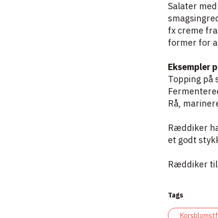
Salater med 
smagsingred
fx creme fra
former for a
Eksempler p
Topping på 
Fermentered
Rå, marinere
Ræddiker har
et godt styk
Ræddiker ti
Tags
Korsblomstf