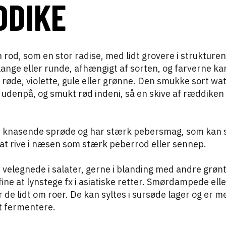
DIKE
rod, som en stor radise, med lidt grovere i strukture
ange eller runde, afhængigt af sorten, og farverne k
, røde, violette, gule eller grønne. Den smukke sort w
 udenpå, og smukt rød indeni, så en skive af ræddiken 
.
 knasende sprøde og har stærk pebersmag, som kan s
l at rive i næsen som stærk peberrod eller sennep.
velegnede i salater, gerne i blanding med andre grøn
fine at lynstege fx i asiatiske retter. Smørdampede elle
 de lidt om roer. De kan syltes i sursøde lager og er m
t fermentere.