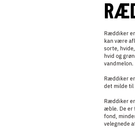
RÆD
Ræddiker en 
kan være afl
sorte, hvide
hvid og grøn
vandmelon
Ræddiker er
det milde ti
Ræddiker er 
æble. De er 
fond, minder
velegnede a