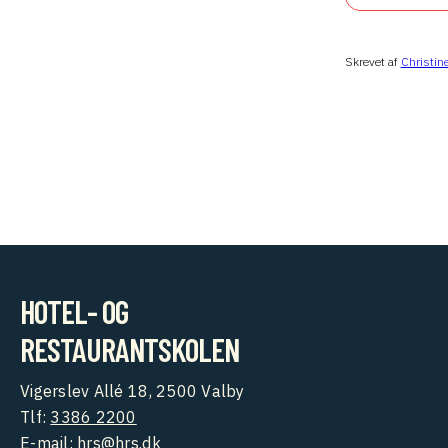
Skrevet af
Christine
HOTEL- OG
RESTAURANTSKOLEN
Vigerslev Allé 18, 2500 Valby
Tlf:
3386 2200
E-mail:
hrs@hrs.dk