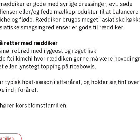
ræddiker er gode med syrlige dressinger, evt. søde
ienser eller/og fede mælkeprodukter til at balancere
iche og fløde. Ræddiker bruges meget i asiatiske køkke
siatiske smagsingredienser er gode til ræddiker.
å retter med ræddiker
smørrebrød med rygeost og røget fisk
e fx i kimchi hvor ræddiken gerne må være hoveding
t eller lynstegt topping på ricebowls.
 typisk høst-sæson i efteråret, og holder sig fint over
ke ind i foråret.
lhører
korsblomstfamilien
.
amilien