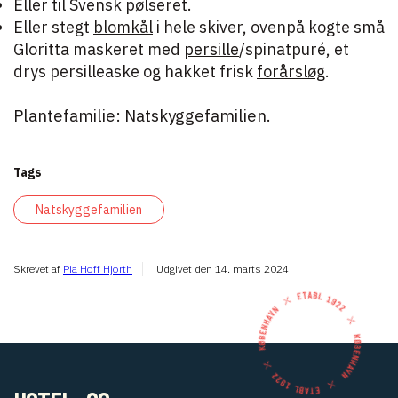
Eller til Svensk pølseret.
Eller stegt
blomkål
i hele skiver, ovenpå kogte små
Gloritta maskeret med
persille
/spinatpuré, et
drys persilleaske og hakket frisk
forårsløg
.
Plantefamilie:
Natskyggefamilien
.
Tags
Natskyggefamilien
Skrevet af
Pia Hoff Hjorth
Udgivet den
14. marts 2024