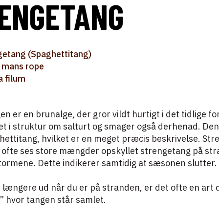
ENGETANG
getang (Spaghettitang)
 mans rope
a filum
 er en brunalge, der gror vildt hurtigt i det tidlige fo
t i struktur om salturt og smager også derhenad. Den
ettitang, hvilket er en meget præcis beskrivelse. St
g ofte ses store mængder opskyllet strengetang på st
tormene. Dette indikerer samtidig at sæsonen slutter.
ængere ud når du er på stranden, er det ofte en art 
” hvor tangen står samlet.