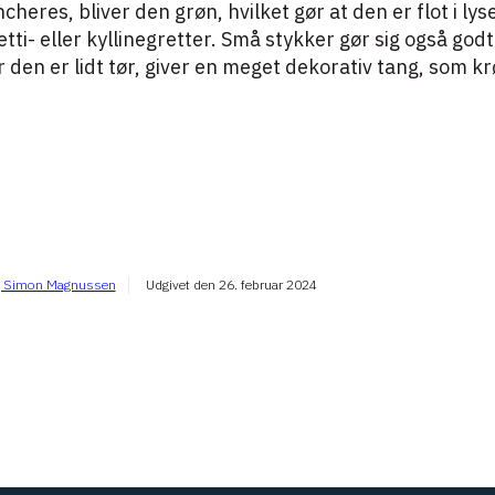
heres, bliver den grøn, hvilket gør at den er flot i lys
etti- eller kyllinegretter. Små stykker gør sig også godt
år den er lidt tør, giver en meget dekorativ tang, som k
g Simon Magnussen
Udgivet den
26. februar 2024