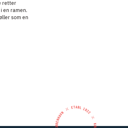
e retter
 i en ramen.
røller som en