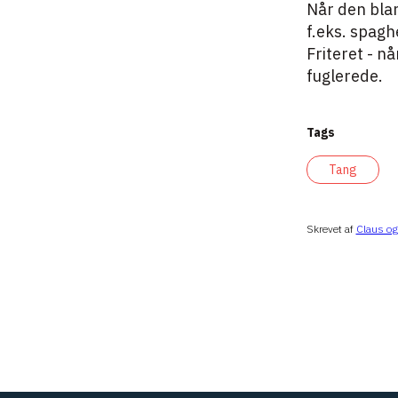
Når den blanc
f.eks. spagh
Friteret - n
fuglerede.
Tags
Tang
Skrevet af
Claus o