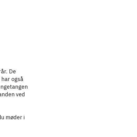
rår. De
 har også
rengetangen
randen ved
du møder i