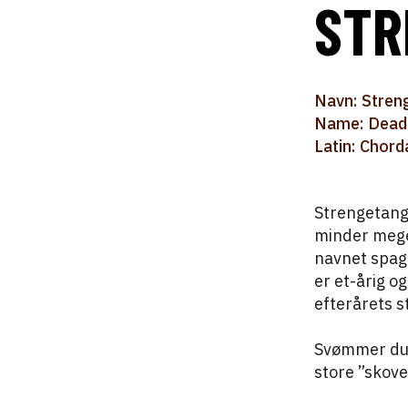
STR
Navn: Stren
Name: Dead
Latin: Chord
Strengetangen
minder mege
navnet spagh
er et-årig o
efterårets s
Svømmer du l
store ”skove