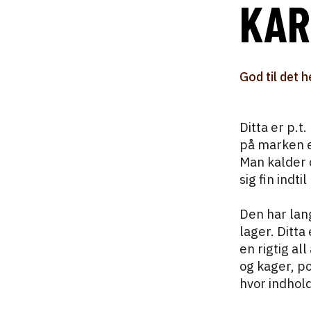
KAR
God til det h
Ditta er p.
på marken er
Man kalder d
sig fin indt
Den har lang
lager. Ditt
en rigtig al
og kager, po
hvor indhold