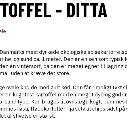
TOFFEL - DITTA
ele
t. Danmarks mest dyrkede økologiske spisekartoffelso
 høj og sund ca. 1 meter. Den er en sen sort typisk kl
en en vintersort, da den er meget egnet til lagring 
il maj, uden at kræve det store.
e ovale knolde med gult kød. Den får rimeligt tykt s
a er en kogefast kartoffel med en meget dyb og god 
l around type. Kan bruges til ovnstegt, kogt, pommes 
mmes røsti, flødekartofler - ja selv til chips sidst p
et af stivelse er størst.