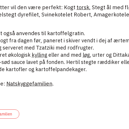
tter vil den være perfekt: Kogt
torsk
, Stegt ål med f
elstegt dyrefilet, Svinekotelet Robert, Amagerkotele
 også anvendes til kartoffelgratin.
kogt fra dagen før, paneret i skiver vendt i dej af ærte
 og serveret med Tzatziki med rodfrugter.
eret økologisk
kylling
eller and med
løg
, urter og Dittaka
sød sauce lavet på fonden. Hertil stegte ræddiker ell
de kartofler og kartoffelpandekager.
ie:
Natskyggefamilien
.
milien