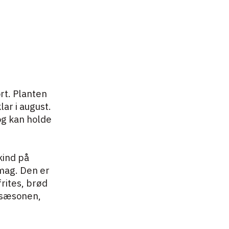
rt. Planten
ar i august.
og kan holde
kind på
smag. Den er
frites, brød
å sæsonen,