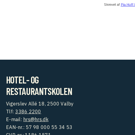
Skrevet af
Pia Hoff
HOTEL- OG
RESTAURANTSKOLEN
Vigerslev Allé 18, 2500 Valby
Tlf:
3386 2200
E-mail:
hrs@hrs.dk
EAN-nr.: 57 98 000 55 34 53
CVR-nr.: 1186 1571