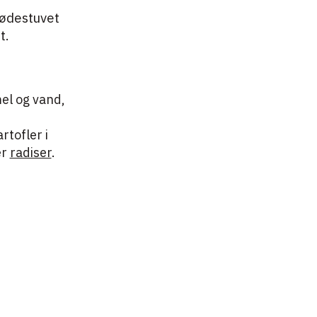
lødestuvet
t.
mel og vand,
rtofler i
er
radiser
.