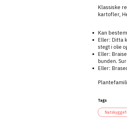
Klassiske re
kartofler, H
Kan bestemt
Eller: Ditta 
stegt i olie
Eller: Brais
bunden. Sur-
Eller: Brase
Plantefamil
Tags
Natskyggefa