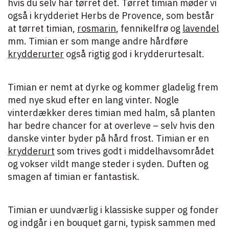
hvis du selv har tørret det. Tørret timian møder vi
også i krydderiet Herbs de Provence, som består
at tørret timian,
rosmarin
, fennikelfrø og
lavendel
mm. Timian er som mange andre hårdføre
krydderurter
også rigtig god i krydderurtesalt.
Timian er nemt at dyrke og kommer gladelig frem
med nye skud efter en lang vinter. Nogle
vinterdækker deres timian med halm, så planten
har bedre chancer for at overleve – selv hvis den
danske vinter byder på hård frost. Timian er en
krydderurt
som trives godt i middelhavsområdet
og vokser vildt mange steder i syden. Duften og
smagen af timian er fantastisk.
Timian er uundværlig i klassiske supper og fonder
og indgår i en bouquet garni, typisk sammen med