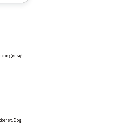
imian gør sig
økkenet. Dog