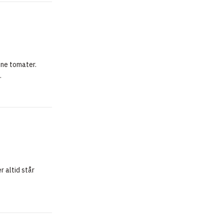
ne tomater.
.
r altid står