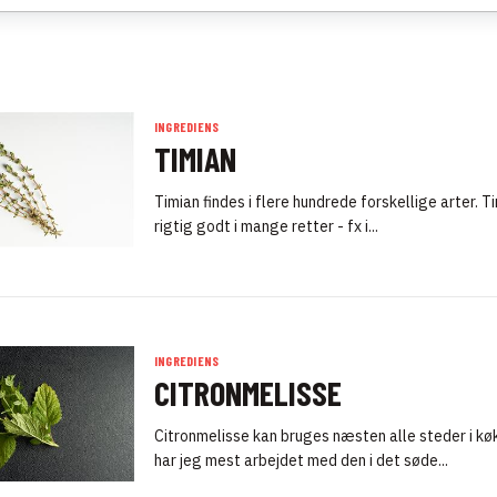
INGREDIENS
TIMIAN
Timian findes i flere hundrede forskellige arter. T
rigtig godt i mange retter - fx i...
INGREDIENS
CITRONMELISSE
Citronmelisse kan bruges næsten alle steder i k
har jeg mest arbejdet med den i det søde...