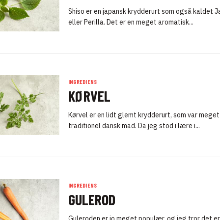
Shiso er en japansk krydderurt som også kaldet 
eller Perilla. Det er en meget aromatisk...
INGREDIENS
KØRVEL
Kørvel er en lidt glemt krydderurt, som var meget 
traditionel dansk mad. Da jeg stod i lære i...
INGREDIENS
GULEROD
Guleroden er jo meget populær, og jeg tror det e