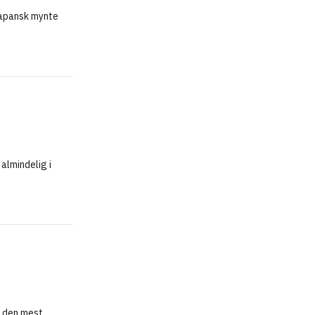
Japansk mynte
almindelig i
r den mest