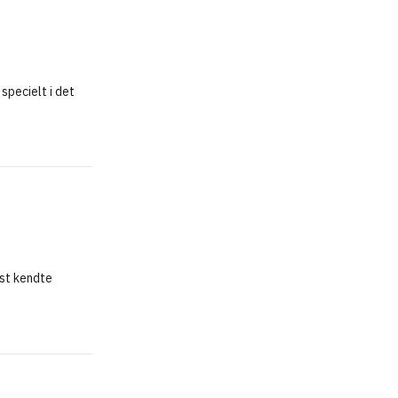
specielt i det
st kendte