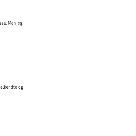
zza. Men jeg
 velkendte og