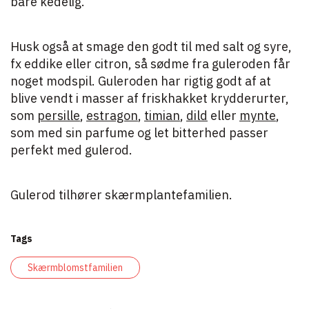
bare kedelig.
Husk også at smage den godt til med salt og syre,
fx eddike eller citron, så sødme fra guleroden får
noget modspil. Guleroden har rigtig godt af at
blive vendt i masser af friskhakket krydderurter,
som
persille
,
estragon
,
timian
,
dild
eller
mynte
,
som med sin parfume og let bitterhed passer
perfekt med gulerod.
Gulerod tilhører skærmplantefamilien.
Tags
Skærmblomstfamilien