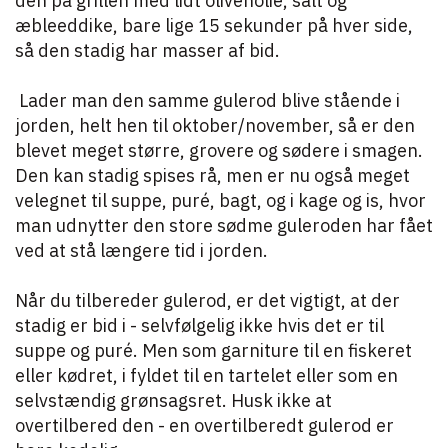
den på grillen med lidt olivenolie, salt og
æbleeddike, bare lige 15 sekunder på hver side,
så den stadig har masser af bid.
Lader man den samme gulerod blive stående i
jorden, helt hen til oktober/november, så er den
blevet meget større, grovere og sødere i smagen.
Den kan stadig spises rå, men er nu også meget
velegnet til suppe, puré, bagt, og i kage og is, hvor
man udnytter den store sødme guleroden har fået
ved at stå længere tid i jorden.
Når du tilbereder gulerod, er det vigtigt, at der
stadig er bid i - selvfølgelig ikke hvis det er til
suppe og puré. Men som garniture til en fiskeret
eller kødret, i fyldet til en tartelet eller som en
selvstændig grønsagsret. Husk ikke at
overtilbered den - en overtilberedt gulerod er