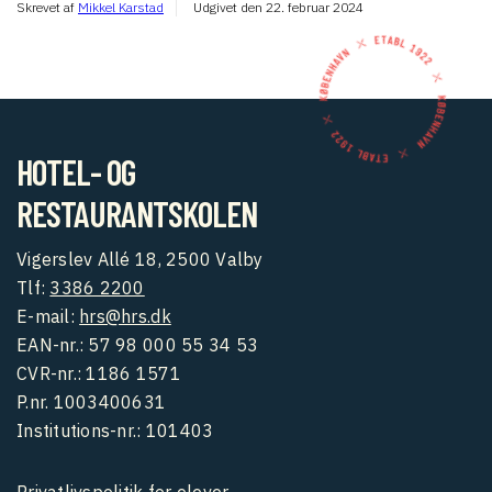
Skrevet af
Mikkel Karstad
Udgivet den
22. februar 2024
HOTEL- OG
RESTAURANTSKOLEN
Vigerslev Allé 18, 2500 Valby
Tlf:
3386 2200
E-mail:
hrs@hrs.dk
EAN-nr.: 57 98 000 55 34 53
CVR-nr.: 1186 1571
P.nr. 1003400631
Institutions-nr.: 101403