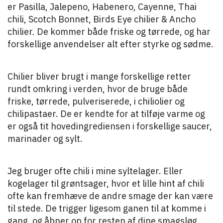
er Pasilla, Jalepeno, Habenero, Cayenne, Thai
chili, Scotch Bonnet, Birds Eye chilier & Ancho
chilier. De kommer både friske og tørrede, og har
forskellige anvendelser alt efter styrke og sødme.
Chilier bliver brugt i mange forskellige retter
rundt omkring i verden, hvor de bruge både
friske, tørrede, pulveriserede, i chiliolier og
chilipastaer. De er kendte for at tilføje varme og
er også tit hovedingrediensen i forskellige saucer,
marinader og sylt.
Jeg bruger ofte chili i mine syltelager. Eller
kogelager til grøntsager, hvor et lille hint af chili
ofte kan fremhæve de andre smage der kan være
til stede. De trigger ligesom ganen til at komme i
gang, og åbner op for resten af dine smagsløg.