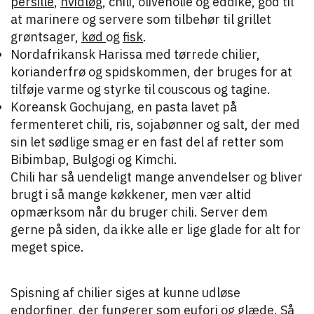
persille
,
hvidløg
, chili, olivenolie og eddike, god til
at marinere og servere som tilbehør til grillet
grøntsager,
kød
og
fisk
.
Nordafrikansk Harissa med tørrede chilier,
korianderfrø og spidskommen, der bruges for at
tilføje varme og styrke til couscous og tagine.
Koreansk Gochujang, en pasta lavet på
fermenteret chili, ris, sojabønner og salt, der med
sin let sødlige smag er en fast del af retter som
Bibimbap, Bulgogi og Kimchi.
Chili har så uendeligt mange anvendelser og bliver
brugt i så mange køkkener, men vær altid
opmærksom når du bruger chili. Server dem
gerne på siden, da ikke alle er lige glade for alt for
meget spice.
Spisning af chilier siges at kunne udløse
endorfiner, der fungerer som eufori og glæde. Så